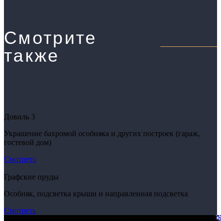
Смотрите
также
Довиль 3
Украшение бахромой особняка и других построек (гараж,
гостевой дом)
Смотреть
Графские пруды
Особняк, подсветка крыши и направленная подсветка
Смотреть