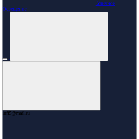
Уличное
Освещение
infi5@mail.ru