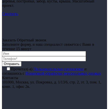
деревья, постройки, забор, кусты, крыша. Масштабный
проект.
Смотреть
Заказать Обратный звонок
Заполните форму, и наш специалист свяжется с Вами в
течение 15 минут
Отправить
Прочитал(-а)
Пользовательское соглашение
и
соглашаюсь с
Политикой обработки персональных данных
Контакты
101000, Москва, ул. Покровка, д. 1/13/6, стр. 2, эт. 3, пом. 1,
комн. 1, офис 2к.