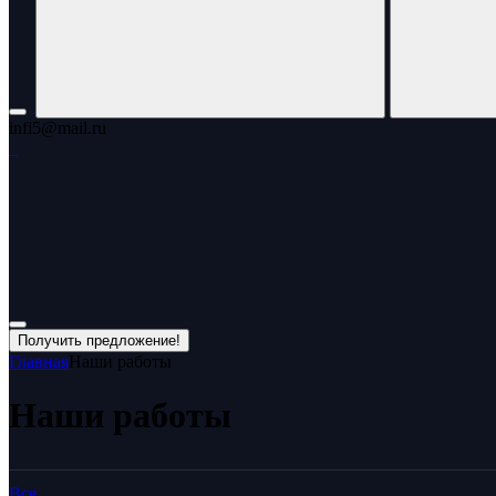
infi5@mail.ru
Получить предложение!
Главная
Наши работы
Наши работы
Все