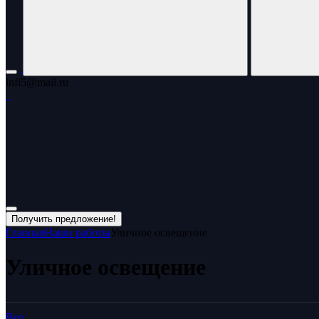
infi5@mail.ru
Получить предложение!
Главная
Наши работы
Уличное освещение
Уличное освещение
Все