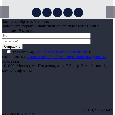
Заказать Обратный звонок
Заполните форму, и наш специалист свяжется с Вами в
течение 15 минут
Отправить
Прочитал(-а)
Пользовательское соглашение
и
соглашаюсь с
Политикой обработки персональных данных
Контакты
101000, Москва, ул. Покровка, д. 1/13/6, стр. 2, эт. 3, пом. 1,
комн. 1, офис 2к.
+7 (919) 960-93-43
+7 (495) 928-15-15