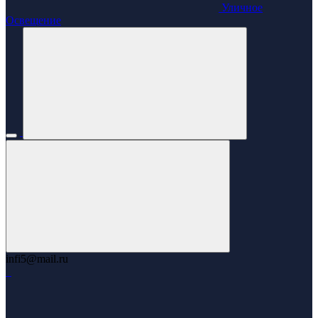
Уличное
Освещение
infi5@mail.ru