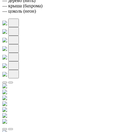
— дерево (нить)
— крыша (бахрома)
— цоколь (неон)