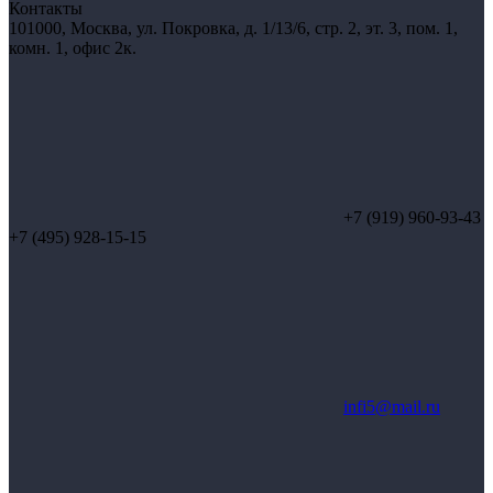
Контакты
101000, Москва, ул. Покровка, д. 1/13/6, стр. 2, эт. 3, пом. 1,
комн. 1, офис 2к.
+7 (919) 960-93-43
+7 (495) 928-15-15
infi5@mail.ru